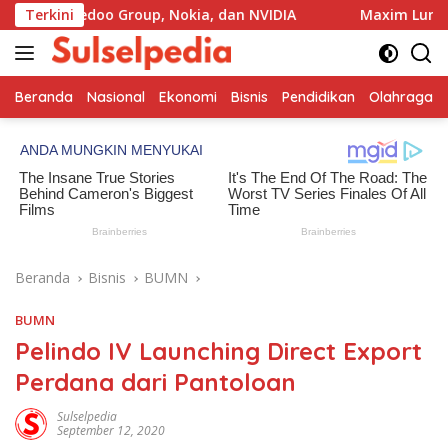
Langsung
edoo Group, Nokia, dan NVIDIA
Terkini
Maxim Luncurkan Layana
ke
konten
Beranda
Nasional
Ekonomi
Bisnis
Pendidikan
Olahraga
Beranda
Bisnis
BUMN
BUMN
Pelindo IV Launching Direct Export
Perdana dari Pantoloan
Sulselpedia
September 12, 2020