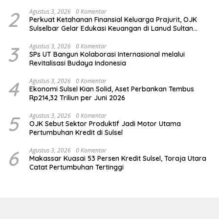
Group, Nokia, dan NVIDIA
2
Agustus 3, 2026
0 Komentar
Perkuat Ketahanan Finansial Keluarga Prajurit, OJK
Sulselbar Gelar Edukasi Keuangan di Lanud Sultan
Hasanuddin
3
Agustus 3, 2026
0 Komentar
SPs UT Bangun Kolaborasi Internasional melalui
Revitalisasi Budaya Indonesia
4
Agustus 3, 2026
0 Komentar
Ekonomi Sulsel Kian Solid, Aset Perbankan Tembus
Rp214,32 Triliun per Juni 2026
5
Agustus 3, 2026
0 Komentar
OJK Sebut Sektor Produktif Jadi Motor Utama
Pertumbuhan Kredit di Sulsel
6
Agustus 3, 2026
0 Komentar
Makassar Kuasai 53 Persen Kredit Sulsel, Toraja Utara
Catat Pertumbuhan Tertinggi