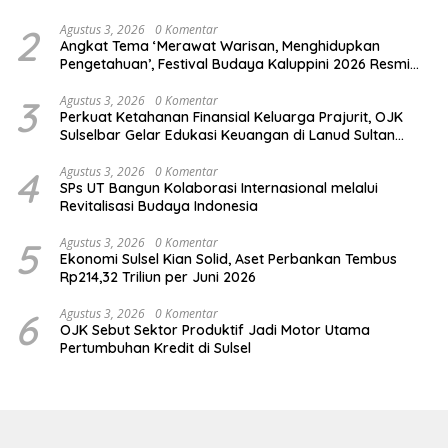
Group, Nokia, dan NVIDIA
2
Agustus 3, 2026
0 Komentar
Angkat Tema ‘Merawat Warisan, Menghidupkan
Pengetahuan’, Festival Budaya Kaluppini 2026 Resmi
Dibuka
3
Agustus 3, 2026
0 Komentar
Perkuat Ketahanan Finansial Keluarga Prajurit, OJK
Sulselbar Gelar Edukasi Keuangan di Lanud Sultan
Hasanuddin
4
Agustus 3, 2026
0 Komentar
SPs UT Bangun Kolaborasi Internasional melalui
Revitalisasi Budaya Indonesia
5
Agustus 3, 2026
0 Komentar
Ekonomi Sulsel Kian Solid, Aset Perbankan Tembus
Rp214,32 Triliun per Juni 2026
6
Agustus 3, 2026
0 Komentar
OJK Sebut Sektor Produktif Jadi Motor Utama
Pertumbuhan Kredit di Sulsel