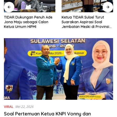
 Penuh Ade
Ketua TIDAR Sulsel Turut
Industri Film RI T
ai Calon
Suarakan Aspirasi Soal
Rahayu Saraswat
MI
Jembatan Meski di Provinsi
Sistem Distribusi 
Lain: Tugas Saya Sebagai
Nasional Lebih Ad
Kader
VIRAL
Mei 22, 2026
Soal Pertemuan Ketua KNPI Vonny dan