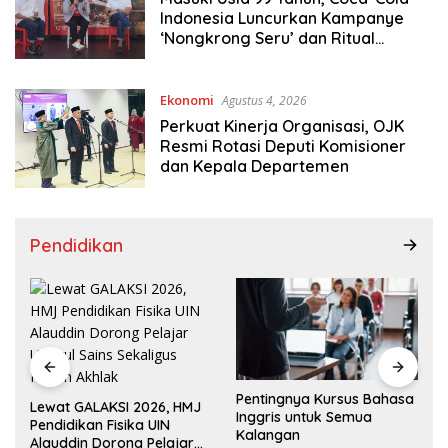
Indonesia Luncurkan Kampanye
‘Nongkrong Seru’ dan Ritual
Penyajian 3°C
Ekonomi
Agustus 4, 2026
Perkuat Kinerja Organisasi, OJK
Resmi Rotasi Deputi Komisioner
dan Kepala Departemen
Pendidikan
Pentingnya Kursus Bahasa
LKS SM
wat GALAKSI 2026, HMJ
Inggris untuk Semua
Resmi D
ndidikan Fisika UIN
Kalangan
Jawara 
auddin Dorong Pelajar