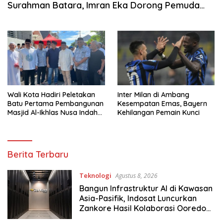
Surahman Batara, Imran Eka Dorong Pemuda
Lebih Solid
Wali Kota Hadiri Peletakan
Inter Milan di Ambang
Batu Pertama Pembangunan
Kesempatan Emas, Bayern
Masjid Al-Ikhlas Nusa Indah
Kehilangan Pemain Kunci
Hertasning
Sulselpedia.com
Berita Terbaru
Teknologi
Agustus 8, 2026
Bangun Infrastruktur AI di Kawasan
Asia-Pasifik, Indosat Luncurkan
Zankore Hasil Kolaborasi Ooredoo
Group, Nokia, dan NVIDIA