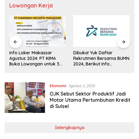
Lowongan Kerja
Info Loker Makassar
Dibuka! Yuk Daftar
Bur
Agustus 2024: PT KIMA
Rekrutmen Bersama BUMN
Mag
Buka Lowongan untuk 3
2024, Berikut Info
Indo
Posisi Ini
Lengkapnya
Kual
Dib
Ekonomi
Agustus 3, 2026
OJK Sebut Sektor Produktif Jadi
Motor Utama Pertumbuhan Kredit
di Sulsel
Selengkapnya